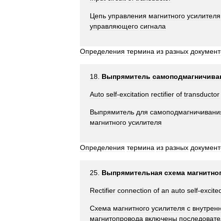
Цепь
управления
магнитного
усилителя
управляющего
сигнала
Определения
термина
из
разных
документ
18
.
Выпрямитель
самоподмагничива
Auto
self
-
excitation
rectifier
of
transductor
Выпрямитель
для
самоподмагничивани
магнитного
усилителя
Определения
термина
из
разных
документ
25
.
Выпрямительная
схема
магнитно
Rectifier
connection
of
an
auto
self
-
excite
Схема
магнитного
усилителя
с
внутрен
магнитопровода
включены
последовате