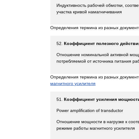
Индуктивность
рабочей
обмотки
,
соотв
участка
кривой
намагничивания
Определения
термина
из
разных
документ
52
.
Коэффициент
полезного
действи
Отношение
номинальной
активной
мощ
потребляемой
от
источника
питания
ра
Определения
термина
из
разных
документ
магнитного
усилителя
51
.
Коэффициент
усиления
мощност
Power
amplification
of
transductor
Отношение
мощности
в
нагрузке
к
соот
режиме
работы
магнитного
усилителя