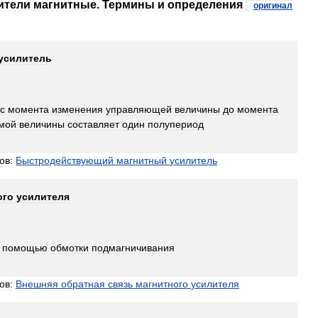
ители
магнитные
.
Термины
и
определения
оригинал
усилитель
с
момента
изменения
управляющей
величины
до
момента
мой
величины
составляет
один
полупериод
ов:
Быстродействующий
магнитный
усилитель
ого
усилителя
помощью
обмотки
подмагничивания
ов:
Внешняя
обратная
связь
магнитного
усилителя