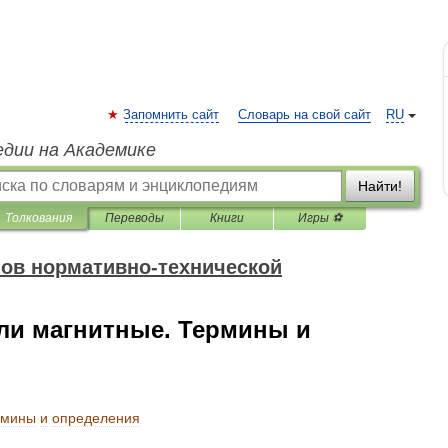
Запомнить сайт
Словарь на свой сайт
RU
едии на Академике
Найти!
Толкования
Переводы
Книги
Игры ⚽
ов нормативно-технической
ели магнитные. Термины и
рмины
и
определения