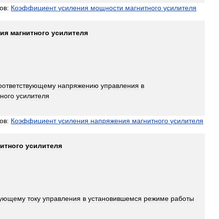
ов:
Коэффициент
усиления
мощности
магнитного
усилителя
ния
магнитного
усилителя
оответствующему
напряжению
управления
в
ного
усилителя
ов:
Коэффициент
усиления
напряжения
магнитного
усилителя
итного
усилителя
вующему
току
управления
в
установившемся
режиме
работы