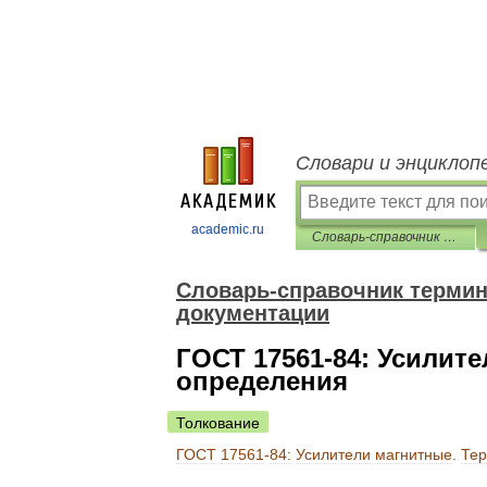
Словари и энциклоп
academic.ru
Словарь-справочник терминов нормативно-технической документации
Словарь-справочник термин
документации
ГОСТ 17561-84: Усилит
определения
Толкование
ГОСТ
17561
-
84:
Усилители
магнитные
.
Те