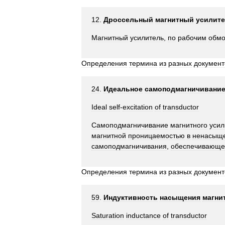
12
.
Дроссельный
магнитный
усилит
Магнитный
усилитель
,
по
рабочим
обмо
Определения
термина
из
разных
документ
24
.
Идеальное
самоподмагничивани
Ideal
self
-
excitation
of
transductor
Самоподмагничивание
магнитного
усил
магнитной
проницаемостью
в
ненасыщ
самоподмагничивания
,
обеспечивающе
Определения
термина
из
разных
документ
59
.
Индуктивность
насыщения
магни
Saturation
inductance
of
transductor