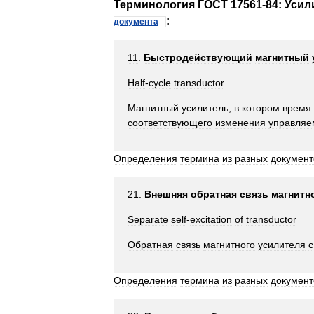
Терминология
ГОСТ
17561
-
84:
Усил
:
документа
11
.
Быстродействующий
магнитный
Half
-
cycle
transductor
Магнитный
усилитель
,
в
котором
время
соответствующего
изменения
управляе
Определения
термина
из
разных
документ
21
.
Внешняя
обратная
связь
магнитн
Separate
self
-
excitation
of
transductor
Обратная
связь
магнитного
усилителя
с
Определения
термина
из
разных
документ