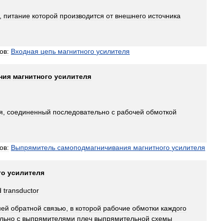
,
питание
которой
производится
от
внешнего
источника
ов:
Входная
цепь
магнитного
усилителя
ния
магнитного
усилителя
я
,
соединенный
последовательно
с
рабочей
обмоткой
ов:
Выпрямитель
самоподмагничивания
магнитного
усилителя
го
усилителя
d
transductor
ней
обратной
связью
,
в
которой
рабочие
обмотки
каждого
льно
с
выпрямителями
плеч
выпрямительной
схемы