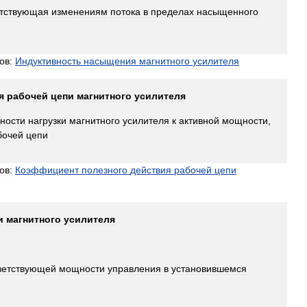
етствующая
изменениям
потока
в
пределах
насыщенного
ов:
Индуктивность
насыщения
магнитного
усилителя
я
рабочей
цепи
магнитного
усилителя
ности
нагрузки
магнитного
усилителя
к
активной
мощности
,
бочей
цепи
ов:
Коэффициент
полезного
действия
рабочей
цепи
и
магнитного
усилителя
ветствующей
мощности
управления
в
установившемся