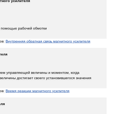
тного
усилителя
помощью
рабочей
обмотки
ов:
Внутренняя
обратная
связь
магнитного
усилителя
теля
ием
управляющей
величины
и
моментом
,
когда
величины
достигает
своего
установившегося
значения
ов:
Время
реакции
магнитного
усилителя
еля