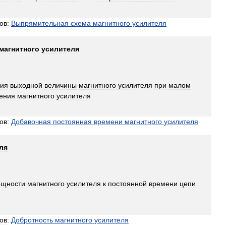
ов:
Выпрямительная
схема
магнитного
усилителя
магнитного
усилителя
ия
выходной
величины
магнитного
усилителя
при
малом
ения
магнитного
усилителя
ов:
Добавочная
постоянная
времени
магнитного
усилителя
ля
щности
магнитного
усилителя
к
постоянной
времени
цепи
ов:
Добротность
магнитного
усилителя