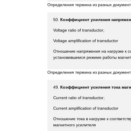
Определения
термина
из
разных
документ
50
.
Коэффициент
усиления
напряже
Voltage
ratio
of
transductor
;
Voltage
amplification
of
transductor
Отношение
напряжения
на
нагрузке
к
с
установившемся
режиме
работы
магнит
Определения
термина
из
разных
документ
49
.
Коэффициент
усиления
тока
магн
Current
ratio
of
transductor
;
Current
amplification
of
transductor
Отношение
тока
в
нагрузке
к
соответст
магнитного
усилителя