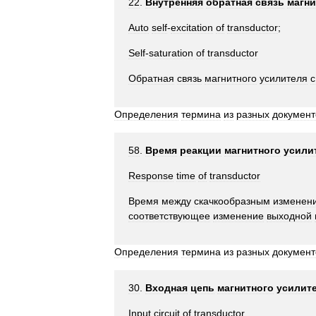
22
.
Внутренняя
обратная
связь
магни
Auto
self
-
excitation
of
transductor
;
Self
-
saturation
of
transductor
Обратная
связь
магнитного
усилителя
с
Определения
термина
из
разных
документ
58
.
Время
реакции
магнитного
усили
Response
time
of
transductor
Время
между
скачкообразным
изменен
соответствующее
изменение
выходной
Определения
термина
из
разных
документ
30
.
Входная
цепь
магнитного
усилит
Input
circuit
of
transductor