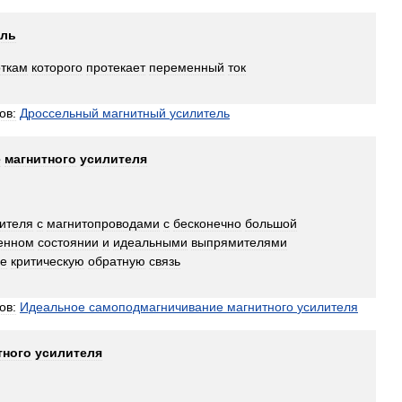
ель
ткам
которого
протекает
переменный
ток
ов:
Дроссельный
магнитный
усилитель
е
магнитного
усилителя
ителя
с
магнитопроводами
с
бесконечно
большой
енном
состоянии
и
идеальными
выпрямителями
е
критическую
обратную
связь
ов:
Идеальное
самоподмагничивание
магнитного
усилителя
тного
усилителя